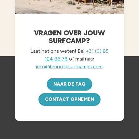
VRAGEN OVER JOUW
SURFCAMP?
Laat het ons weten! Bel
+31 (0) 85
124 86 78
of mail naar
info@brunottisurfcamps.com
NAAR DE FAQ
CONTACT OPNEMEN