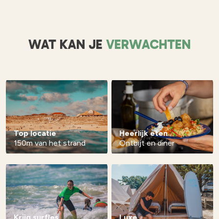
WAT KAN JE
VERWACHTEN
Top locatie
Heerlijk eten
150m van het strand
Ontbijt en diner
Krijg surfles
Luxe