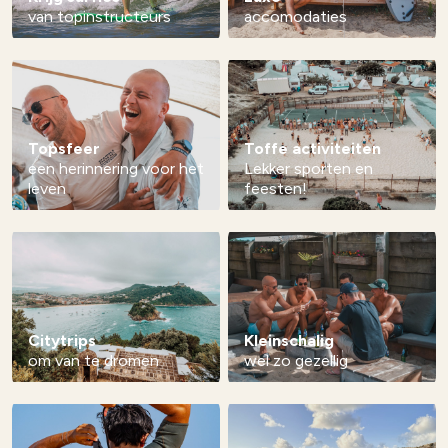
van topinstructeurs
accomodaties
Topsfeer
Toffe activiteiten
een herinnering voor het
Lekker sporten en
leven
feesten!
Citytrips
Kleinschalig
om van te dromen
wel zo gezellig