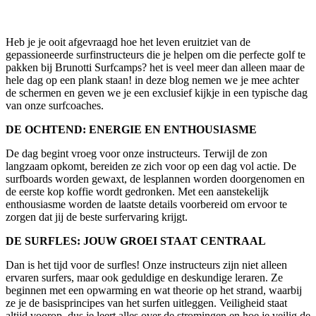
Heb je je ooit afgevraagd hoe het leven eruitziet van de
gepassioneerde surfinstructeurs die je helpen om die perfecte golf te
pakken bij Brunotti Surfcamps? het is veel meer dan alleen maar de
hele dag op een plank staan! in deze blog nemen we je mee achter
de schermen en geven we je een exclusief kijkje in een typische dag
van onze surfcoaches.
DE OCHTEND: ENERGIE EN ENTHOUSIASME
De dag begint vroeg voor onze instructeurs. Terwijl de zon
langzaam opkomt, bereiden ze zich voor op een dag vol actie. De
surfboards worden gewaxt, de lesplannen worden doorgenomen en
de eerste kop koffie wordt gedronken. Met een aanstekelijk
enthousiasme worden de laatste details voorbereid om ervoor te
zorgen dat jij de beste surfervaring krijgt.
DE SURFLES: JOUW GROEI STAAT CENTRAAL
Dan is het tijd voor de surfles! Onze instructeurs zijn niet alleen
ervaren surfers, maar ook geduldige en deskundige leraren. Ze
beginnen met een opwarming en wat theorie op het strand, waarbij
ze je de basisprincipes van het surfen uitleggen. Veiligheid staat
altijd voorop, dus je leert alles over de stromingen en hoe je veilig de