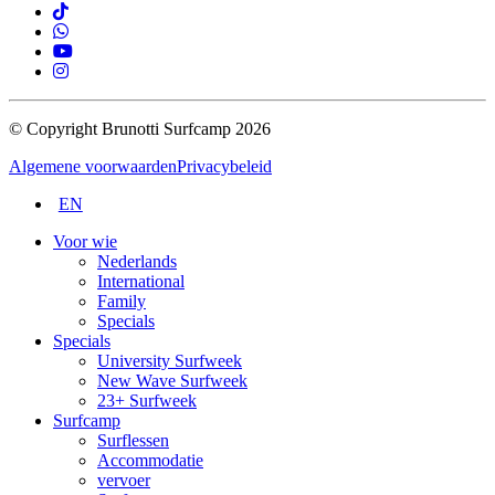
© Copyright Brunotti Surfcamp 2026
Algemene voorwaarden
Privacybeleid
EN
Voor wie
Nederlands
International
Family
Specials
Specials
University Surfweek
New Wave Surfweek
23+ Surfweek
Surfcamp
Surflessen
Accommodatie
vervoer