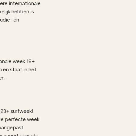
ere internationale
elijk hebben is
tudie- en
ionale week 18+
 en staat in het
oen.
e 23+ surfweek!
t de perfecte week
 aangepast
aasavond, sunset-