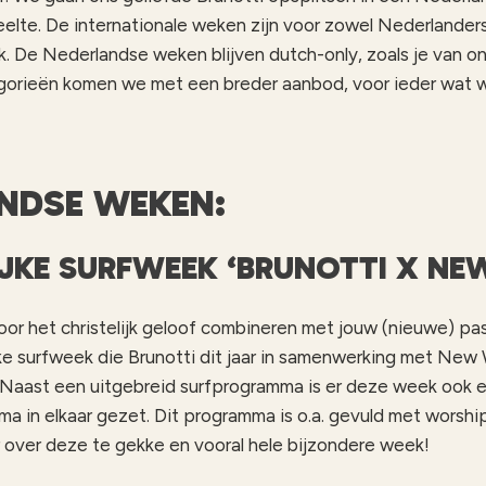
eelte. De internationale weken zijn voor zowel Nederlanders 
k. De Nederlandse weken blijven dutch-only, zoals je van 
gorieën komen we met een breder aanbod, voor ieder wat w
NDSE WEKEN:
IJKE SURFWEEK ‘BRUNOTTI X NE
 voor het christelijk geloof combineren met jouw (nieuwe) pa
ijke surfweek die Brunotti dit jaar in samenwerking met New
! Naast een uitgebreid surfprogramma is er deze week ook 
a in elkaar gezet. Dit programma is o.a. gevuld met worship,
over deze te gekke en vooral hele bijzondere week!