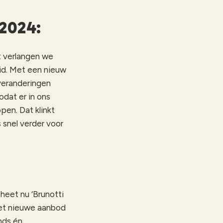
2024:
t verlangen we
id.
Met een nieuw
 veranderingen
odat er in ons
pen. Dat klinkt
 snel verder voor
 heet nu ‘Brunotti
het nieuwe aanbod
nds én