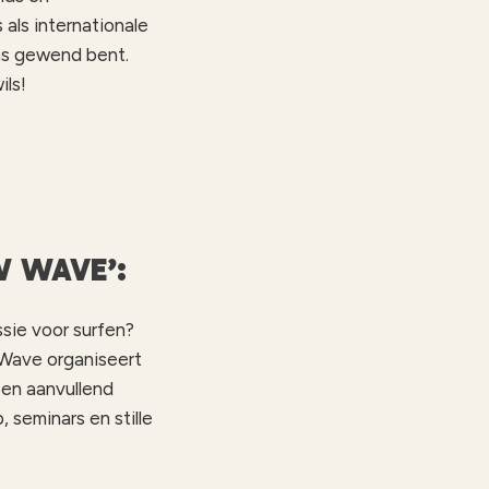
als internationale
ons gewend bent.
ils!
W WAVE’:
ssie voor surfen?
 Wave organiseert
een aanvullend
 seminars en stille