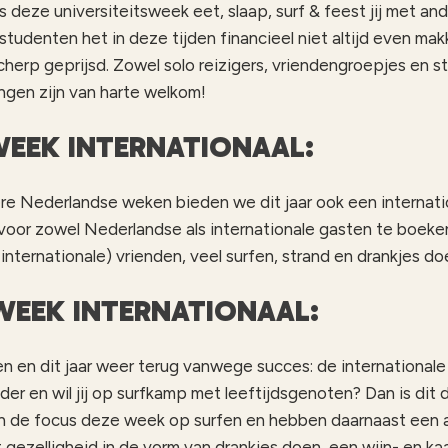
 deze universiteitsweek eet, slaap, surf & feest jij met and
tudenten het in deze tijden financieel niet altijd even makk
herp geprijsd. Zowel solo reizigers, vriendengroepjes en s
gen zijn van harte welkom!
WEEK INTERNATIONAAL:
re Nederlandse weken bieden we dit jaar ook een internat
voor zowel Nederlandse als internationale gasten te boeken
internationale) vrienden, veel surfen, strand en drankjes d
WEEK INTERNATIONAAL:
n en dit jaar weer terug vanwege succes: de international
ouder en wil jij op surfkamp met leeftijdsgenoten? Dan is di
en de focus deze week op surfen en hebben daarnaast een
gezelligheid in de vorm van drankjes doen, een wijn- en k