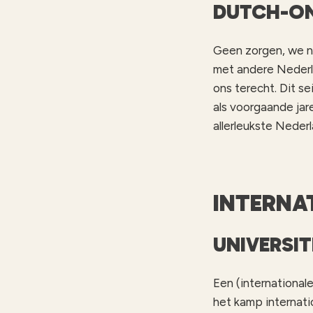
DUTCH-O
Geen zorgen, we ne
met andere Nederla
ons terecht. Dit s
als voorgaande jare
allerleukste Neder
INTERNA
UNIVERSI
Een (international
het kamp internati