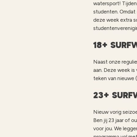
watersport! Tijdens
studenten. Omdat s
deze week extra sc
studentenverenigin
18+ SURF
Naast onze regulie
aan. Deze week is 
teken van nieuwe (
23+ SURF
Nieuw vorig seizoe
Ben jij 23 jaar of 
voor jou. We legg
programma vol met 