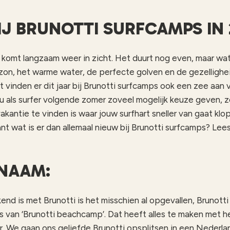
IJ BRUNOTTI SURFCAMPS IN 
komt langzaam weer in zicht. Het duurt nog even, maar wa
 zon, het warme water, de perfecte golven en de gezellighe
t vinden er dit jaar bij Brunotti surfcamps ook een zee aan
jou als surfer volgende zomer zoveel mogelijk keuze geven, z
akantie te vinden is waar jouw surfhart sneller van gaat klop
nt wat is er dan allemaal nieuw bij Brunotti surfcamps? Lees
NAAM:
end is met Brunotti is het misschien al opgevallen, Brunotti
ts van ‘Brunotti beachcamp’. Dat heeft alles te maken met 
 We gaan ons geliefde Brunotti opsplitsen in een Nederla