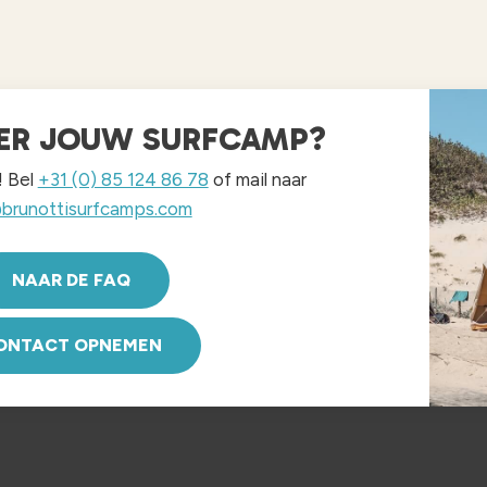
ER JOUW SURFCAMP?
! Bel
+31 (0) 85 124 86 78
of mail naar
brunottisurfcamps.com
NAAR DE FAQ
ONTACT OPNEMEN