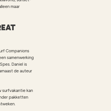
alleen maar
REAT
Surf Companions
 een samenwerking
Spes. Daniel is
arnaast de auteur
w surfvakantie kan
onder pakketten
eatweken.